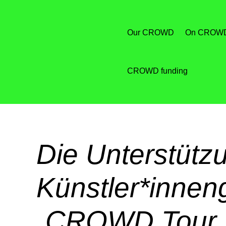
Our CROWD
On CROW
CROWD funding
Die Unterstützu
Künstler*innen
„CROWD Tour 