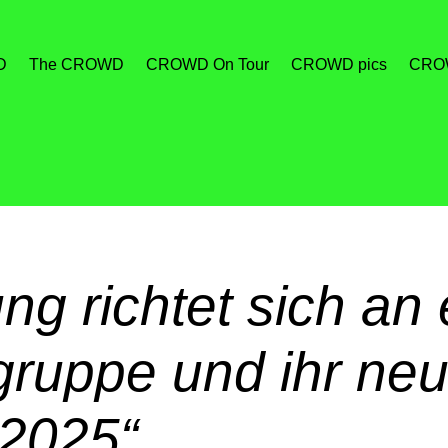
D
The CROWD
CROWD On Tour
CROWD pics
CROW
ng richtet sich an 
gruppe und ihr neu
2025“.